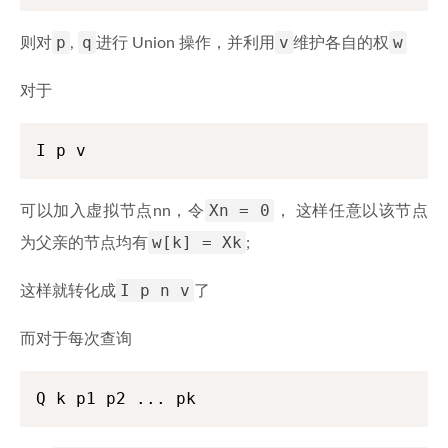
p
q
v
w
则对
,
进行 Union 操作，并利用
维护各自的权
对于
I p v
Xn = 0
可以加入虚拟节点
n
n
，令
， 这样任意以该节点
w[k] = Xk
为父亲的节点均有
;
I p n v
这样就转化成
了
而对于每次查询
Q k p1 p2 ... pk