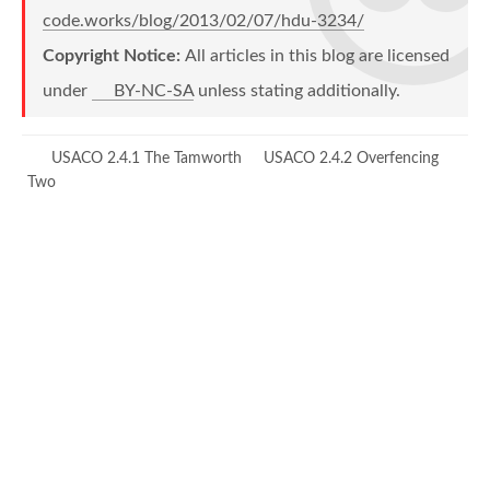
{
code.works/blog/2013/02/07/hdu-3234/
int
 t 
=
 fa
[
x
]
;
Copyright Notice:
All articles in this blog are licensed
        fa
[
x
]
=
Find
(
fa
[
x
]
)
;
        w
[
x
]
^=
 w
[
t
]
;
under
BY-NC-SA
unless stating additionally.
}
return
 fa
[
x
]
;
USACO 2.4.1 The Tamworth
USACO 2.4.2 Overfencing
}
Two
bool
Union
(
int
 p
,
int
 q
,
int
 v
)
{
int
 rp 
=
Find
(
p
)
;
int
 rq 
=
Find
(
q
)
;
if
(
rp 
==
 rq
)
{
return
  v 
==
(
w
[
p
]
^
 w
[
q
]
)
;
}
if
(
rp 
==
 n
)
swap
(
rp
,
rq
)
;