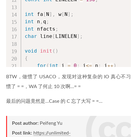
int
 fa
[
N
]
,
 w
[
N
]
;
int
 n
,
q
;
int
 nfacts
;
char
 line
[
LINELEN
]
;
void
init
(
)
{
for
(
int
 i 
=
0
;
 i
<=
 n
;
 i
++
)
        fa
[
i
]
=
 i
;
BTW，做惯了 USACO，发现对这种复杂的 IO 真心不习
memset
(
w
,
0
,
sizeof
(
w
)
)
;
惯了 = =，WA 了何止 10 次啊…= =
    nfacts 
=
0
;
最后的问题竟然是…Case 的 C 忘了大写 = =…
}
int
Find
(
int
 x
)
Post author:
Peifeng Yu
{
if
(
x 
!=
 fa
[
x
]
)
Post link:
https://unlimited-