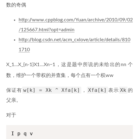
数的奇偶
http://www.cppblog.com/Yuan/archive/2010/09/02
/125667.html?opt=admin
http://blog.csdn.net/acm_cxlove/article/details/810
1710
X_1...X_{n-1}
X
1
...
X
n
−
1
，这是题中所说的未给出的
n
n
个
数，维护一个带权的并查集，每个点有一个权
w
w
w[k] = Xk ^ Xfa[k]
Xfa[k]
Xk
保证有
，
表示
的
父亲。
对于
I p q v